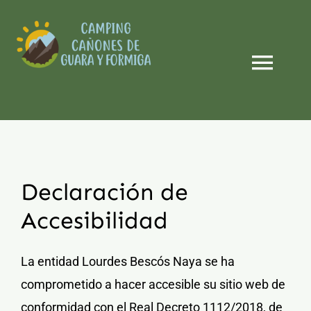
Saltar
al
contenido
Togg
Navi
Camping
Alojamientos
Declaración de
Actividades
Accesibilidad
Entorno
La entidad Lourdes Bescós Naya se ha
comprometido a hacer accesible su sitio web de
Blog
conformidad con el
Real Decreto 1112/2018, de